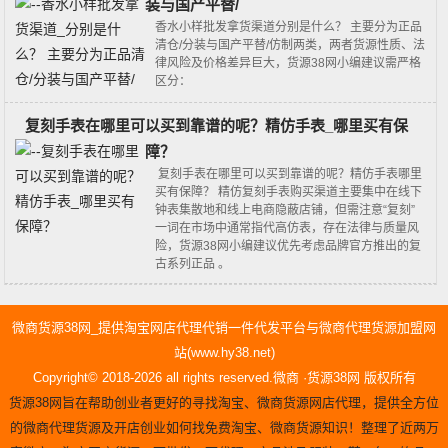
装‌与‌国产平替/
香水小样批发拿货渠道分别是什么？ 主要分为‌正品
清仓/分装‌与‌国产平替/仿制‌两类，两者货源性质、法
律风险及价格差异巨大，货源38网小编建议需严格
区分：‌‌
复刻手表在哪里可以买到靠谱的呢？精仿手表_哪里买有保
障？
复刻手表在哪里可以买到靠谱的呢？精仿手表哪里
买有保障？ 精仿复刻手表购买渠道主要集中在线下
钟表集散地和线上电商隐蔽店铺‌，但需注意“复刻”
一词在市场中通常指代高仿表，存在法律与质量风
险，货源38网小编建议优先考虑品牌官方推出的复
古系列正品 。‌‌
微商货源38网_提供淘宝网店代理代销一件代发平台与微商代理货源加盟网
站(www.hy38.net)
Copyright© 2018-2026 all rights reserved.微商 ·货源38网 版权所有
货源38网旨在帮助创业者更好的寻找淘宝、微商货源网店代理，提供全方位
的微商代理货源及开店创业如何找免费淘宝、微商货源知识！整理了近两万