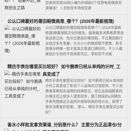
您来到货源38网小编为你揭秘5个优质电商微商货
源渠道！ 1.去批发市场找货源
公认口碑最好的莆田鞋微商是_哪个？(2026年最新梳理)
公认口碑最好的莆田鞋微商是哪个？(2026年最新
梳理)随着球鞋文化的普及，越来越多消费者愿意选
择品质过关、性价比更高的莆田鞋，不过莆田鞋行
业经过多年发展，大大小小的微商数不胜数，新手
很难分辨哪一家才是真正靠谱口碑好的，不少人都
被低价引流的不良商家坑过，拿到货不对版
精仿手表在哪里买比较好？ 如今腕表已经从单纯的计时_工
具变成了
精仿手表在哪里买比较好？ 如今腕表已经从单纯的
计时工具变成了彰显个人品味的日常配饰，不少消
费者青睐知名品牌的经典款式，但正品高端腕表的
价格往往让很多人望而却步，做工精良的a货精仿
手表凭借接近正品的外观和较高的性价比，获得了
很多消费者的喜爱。 那么，精仿手表在哪里买比较
好？
香水小样批发拿货渠道_分别是什么？ 主要分为‌正品清仓/分