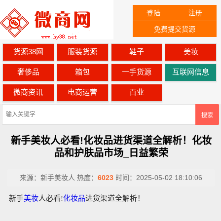
登陆
注册
免费提交货源
货源38网
服装货源
鞋子
美妆
奢侈品
箱包
一手货源
互联网信息
微商资讯
电商运营
百业
搜索
新手美妆人必看!化妆品进货渠道全解析！化妆
品和护肤品市场_日益繁荣
来源：
新手美妆人
热度：
6023
时间：
2025-05-02 18:10:06
新手
美妆
人必看!
化妆品
进货渠道全解析！