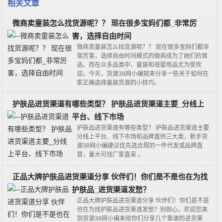
相关文章
微商卖童装怎么找货源呢？？ 现在很多宝妈们都_非常厉
害，选择自由时间
微商卖童装怎么找货源呢？？ 现在很多宝妈们都非
常厉害，选择自由时间模式的微商成为了她们的首
选。而在众多品类中，童装和母婴用品尤为受欢
迎。今天，货源38网小编就来分享一些关于如何在
家正确选择童装货源的小技巧。
护肤品进货渠道有哪些类型？ 护肤品进货渠道主要_分线上
平台、线下市场
护肤品进货渠道有哪些类型？ 护肤品进货渠道主要
分线上平台、线下市场和品牌直供三大类‌，新手货
源38网小编建议优先选合规的一件代发或品牌直
营，量大可找厂家直采 。‌‌‌
正品大牌护肤品进货渠道分享 伙伴们！你们是不是也在为找
护肤品_进货渠道发愁？
正品大牌护肤品进货渠道分享 伙伴们！你们是不是
也在为找护肤品进货渠道发愁？别担心，欢迎您来
到货源38网小编来给你们分享几个靠谱的进货渠