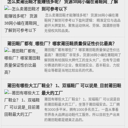
怎么卖莆田鞋才能赚钱多呢？ 货源38网小编在莆鞋网_了解
到可参考以下
怎么卖莆田鞋才能赚钱多呢？ 货源38网小编在莆
鞋网了解到可参考以下盈利逻辑： 精准定位与选品‌
避开大牌复刻，聚焦‌运动休闲、劳保、国潮原创‌等
无侵权风险品类。
莆田鞋厂都有_哪些厂？哪家莆田鞋质量保证性价比最高？
莆田鞋厂都有哪些厂？哪家莆田鞋质量保证性价比
最高？ 莆田鞋厂非常多，货源38网小编在莆鞋网了
解到既有给国际大牌代工的龙头大厂，也有专注细
分赛道的新兴企业‌，像双驰实业、荔丰鞋业、力奴
鞋业等都是当地比较出名的代表。‌‌‌
莆田有哪些大工厂鞋业？ 1、双福鞋厂 可以说是_目前莆田鞋
最大的工厂
莆田有哪些大工厂鞋业？ 1、双福鞋厂 可以说是目
前莆田鞋最大的工厂，坐落于莆田福安去。工厂拥
有3000多平米，拥有1000多名员工，一直从事着
世界各大品牌运动鞋代工服务，所以目前生产出来
的莆田鞋都是媲美正品的。