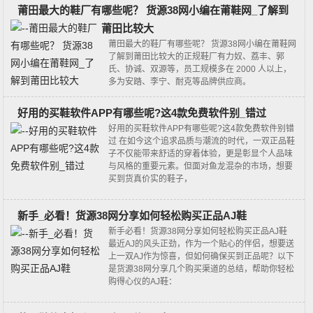
莆田最大的鞋厂有哪些呢？ 货源38网小编在莆鞋网_了解到
莆田比较大
莆田最大的鞋厂有哪些呢？ 货源38网小编在莆鞋网
了解到莆田比较大的正规鞋厂有力奴、荔丰、郭
氏、协诚、双源等，员工规模多在 2000 人以上，
多为安踏、李宁、耐克等品牌供应商。
好用的买鞋软件APP有哪些呢?这4款免费软件别_错过
好用的买鞋软件APP有哪些呢?这4款免费软件别错
过 在如今这个追求品质与潮流的时代，一双正品鞋
子不仅能带来舒适的穿着体验，更是彰显个人品味
与风格的重要元素。但面对鱼龙混杂的市场，想要
买到货真价实的鞋子，
新手_必看！货源38网分享如何轻松购买正品AJ鞋
新手必看！货源38网分享如何轻松购买正品AJ鞋
最近AJ的风头正劲，作为一个贴心的伴侣，想要送
上一双AJ作为惊喜，但如何确保买到正品呢？以下
是货源38网分享几个购买渠道的总结，帮助你轻松
购得心仪的AJ鞋：