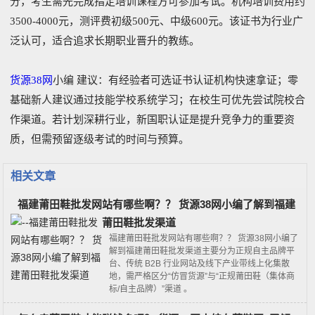
分，考生需先完成指定培训课程方可参加考试。机构培训费用约
3500-4000元，测评费初级500元、中级600元。该证书为行业广
泛认可，适合追求长期职业晋升的教练。
货源38网
小编 建议​：有经验者可选证书认证机构快速拿证；零
基础新人建议通过技能学校系统学习；在校生可优先尝试院校合
作渠道。若计划深耕行业，新国职认证是提升竞争力的重要资
质，但需预留逐级考试的时间与预算。
相关文章
福建莆田鞋批发网站有哪些啊？？ 货源38网小编了解到福建
莆田鞋批发渠道
福建莆田鞋批发网站有哪些啊？？ 货源38网小编了
解到福建莆田鞋批发渠道主要分为‌正规自主品牌平
台‌、‌传统 B2B 行业网站‌及‌线下产业带线上化集散
地‌，需严格区分“仿冒货源”与“正规莆田鞋（集体商
标/自主品牌）”渠道 。‌‌