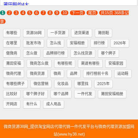
1
2
3
4
5
6
7
8
9
10
下一页
尾页
共15页 368条记
录
有哪些
货源38网
一手货源
进货渠道
莆田鞋
在哪里
批发市场
怎么找
安福相册
排行榜
2026年
做微商
怎么做
品牌排行榜
怎么找货源
哪个牌子
莆田安福
微商怎么做
有哪些呢
渠道有哪些
安福家园
微商代理
微商货源
微商
品牌
排行榜前十名
运动鞋
有哪些牌子
微信营销
化妆品
哪里找
2025年
比较好
哪个牌子好
哪个品牌
一件代发
莆田安福相册
开网店
有什么
成人用品
微商货源38网_提供淘宝网店代理代销一件代发平台与微商代理货源加盟网
站(www.hy38.net)