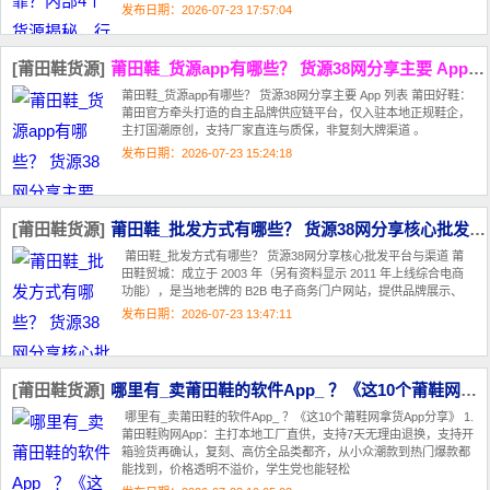
发布日期：2026-07-23 17:57:04
[莆田鞋货源]
莆田鞋_货源app有哪些？ 货源38网分享主要 App 列表
莆田鞋_货源app有哪些？ 货源38网分享主要 App 列表 莆田好鞋‌：
莆田官方牵头打造的‌自主品牌‌供应链平台，仅入驻本地正规鞋企，
主打国潮原创，支持厂家直连与质保，‌非复刻大牌渠道‌ 。
发布日期：2026-07-23 15:24:18
[莆田鞋货源]
莆田鞋_批发方式有哪些？ 货源38网分享核心批发平台与渠道
莆田鞋_批发方式有哪些？ 货源38网分享核心批发平台与渠道 莆
田鞋贸城‌：成立于 2003 年（另有资料显示 2011 年上线综合电商
功能），是当地老牌的 B2B 电子商务门户网站，提供品牌展示、
发布日期：2026-07-23 13:47:11
[莆田鞋货源]
哪里有_卖莆田鞋的软件App_ ？《这10个莆鞋网拿货App分享》
哪里有_卖莆田鞋的软件App_ ？《这10个莆鞋网拿货App分享》 1.
莆田鞋购网App：主打本地工厂直供，支持7天无理由退换，支持开
箱验货再确认，复刻、高仿全品类都齐，从小众潮款到热门爆款都
能找到，价格透明不溢价，学生党也能轻松