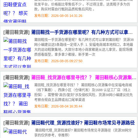
批发平台，价格能比零售低不少 。不过得注意，这类鞋子多为仿
款，购买时需自行甄别品质和售后风险 。
发布日期：2026-08-05 14:31:26
[莆田鞋货源]
莆田鞋找一手货源在哪里呢？有几种方式可以拿到莆田鞋？
莆田鞋找一手货源在哪里呢？有几种方式可以拿到莆田鞋？ 货源38
网小编建议这5条路线一定得入手. 1. 安福电商城本地档口，本地最
大的运动鞋聚集地，大部分本地小商家都是从这儿拿货，能现场摸
质感看版型，拿多拿少都接，新手第一次
发布日期：2026-08-05 09:27:50
[莆田鞋货源]
莆田鞋_找货源在哪里寻找？？ 莆田鞋核心货源集中在‌安福电商城‌
莆田鞋_找货源在哪里寻找？？ 莆田鞋核心货源集中在‌安福电商城‌
（线下集散）、‌西庚小区‌（仓储代发）及‌1688 认证工厂店‌（线上
担保），需警惕“高仿/复刻”涉及侵权风险，货源38网小编建议优先
考察合规自主品牌或出口尾单渠道
发布日期：2026-08-04 16:35:44
[莆田鞋货源]
莆田鞋代理_货源找谁好? 莆田鞋市场常见寻源路径
莆田鞋代理_货源找谁好? 莆田鞋市场常见寻源路径（货源38网分
享的仅供参考，非推荐）