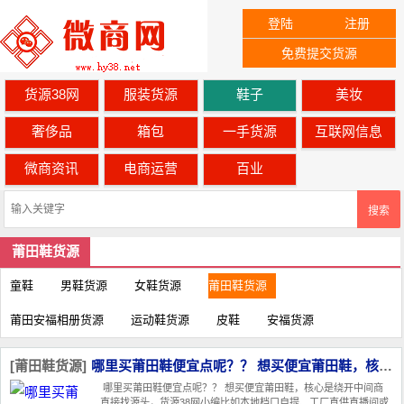
登陆
注册
免费提交货源
货源38网
服装货源
鞋子
美妆
奢侈品
箱包
一手货源
互联网信息
微商资讯
电商运营
百业
搜索
莆田鞋货源
童鞋
男鞋货源
女鞋货源
莆田鞋货源
莆田安福相册货源
运动鞋货源
皮鞋
安福货源
[莆田鞋货源]
哪里买莆田鞋便宜点呢？？ 想买便宜莆田鞋，核心是绕开中间商直接找源头‌
哪里买莆田鞋便宜点呢？？ 想买便宜莆田鞋，核心是绕开中间商
直接找源头‌，货源38网小编比如本地档口自提、工厂直供直播间或