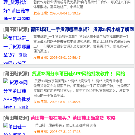
若仅作为行业调研或寻找‌无品牌/自有品牌‌代工合作，可关注以下实
体集散地，需‌实地验厂、小单试错‌：
发布日期：2026-08-04 15:39:19
[莆田鞋货源]
莆田球鞋_一手货源哪里拿货？ 货源38网小编了解到
莆田球鞋_一手货源哪里拿货？ 货源38网小编了解到找莆田鞋一手
货源最稳的路子是去安福电商城实地看，或者上1688筛选莆田源头
工厂‌，但要注意很多货源涉及复刻大牌，交易需谨慎，优先选有担
保的渠道 。‌‌‌
发布日期：2026-08-01 20:56:47
[莆田鞋货源]
货源38网分享莆田鞋APP网络批发软件 ！ 网络批发专业市场
货源38网分享莆田鞋APP网络批发软件 ！ 网络批发专业市场
微商货源发布与搜索平台，汇集全国一手厂家微商资源， 是微商和
实体店都在用的的找货App，每年拒绝10万炒货商家加入，没有中
间商的一手货源平台。
发布日期：2026-08-01 18:45:24
[莆田鞋货源]
莆田鞋一般在哪买,？莆田鞋正确拿货_攻略
莆田鞋一般在哪买,？莆田鞋正确拿货攻略
发布日期：2026-07-31 22:47:16