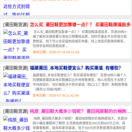
[莆田鞋货源]
怎么买_莆田鞋更加靠谱一点？？ 买莆田鞋渠道挺多
怎么买_莆田鞋更加靠谱一点？？ 买莆田鞋渠道挺多，货源38网小
编了解到关键是要分清自己想要啥品质，同时尽量走平台担保交易
更稳妥‌，线下可以去安福电商城实地看，线上淘宝闲鱼微商都有，
但得学会辨别真假商家 。‌‌‌
发布日期：2026-07-31 09:14:24
[莆田鞋货源]
福建莆田_本地买鞋便宜么？购买渠道_有哪些？
福建莆田_本地买鞋便宜么？购买渠道有哪些？ 货源38网小编个人
的理解是莆田本地买鞋‌确实比外地零售便宜‌，核心优势在于‌去除了
中间商加价‌，但价格取决于购买渠道（档口/工厂直供）和鞋款等级
（通货/公司级/纯原）。‌‌
发布日期：2026-07-30 21:42:54
[莆田鞋货源]
纯原_莆田鞋大概多少钱呢？ 莆田纯原鞋的价格跨度很大
纯原_莆田鞋大概多少钱呢？ 莆田纯原鞋的价格跨度很大，货源38
网小编在莆鞋网了解到 主流真纯原通常在300元到600元之间‌，具
体要看鞋款、版本和拿货渠道，低于300元的多数是通货或真标冒