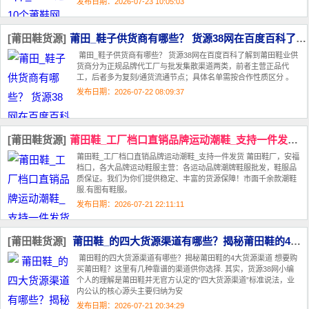
发布日期：2026-07-23 10:05:03
[莆田鞋货源]
莆田_鞋子供货商有哪些？ 货源38网在百度百科了解到莆田鞋业供货商分为‌
莆田_鞋子供货商有哪些？ 货源38网在百度百科了解到莆田鞋业供
货商分为‌正规品牌代工厂‌与‌批发集散渠道‌两类，前者主营正品代
工，后者多为复刻/通货流通节点；具体名单需按合作性质区分 。‌‌
发布日期：2026-07-22 08:09:37
[莆田鞋货源]
莆田鞋_工厂档口直销品牌运动潮鞋_支持一件发货 莆田鞋厂
莆田鞋_工厂档口直销品牌运动潮鞋_支持一件发货 莆田鞋厂，安福
档口，各大品牌运动鞋服主营：各运动品牌潮牌鞋服批发，鞋服品
质保证。我们为你们提供稳定、丰富的货源保障！市面千余款潮鞋
服.有图有鞋服。
发布日期：2026-07-21 22:11:11
[莆田鞋货源]
莆田鞋_的四大货源渠道有哪些？揭秘莆田鞋的4大货源渠道
莆田鞋的四大货源渠道有哪些？揭秘莆田鞋的4大货源渠道 想要购
买莆田鞋？这里有几种靠谱的渠道供你选择. 其实，货源38网小编
个人的理解是莆田鞋并无官方认定的“四大货源渠道”标准说法，业
内公认的核心源头主要归纳为‌安
发布日期：2026-07-21 20:34:29