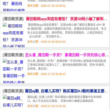
充纯原，而高端顶版联名款可能冲到80
发布日期：2026-07-30 10:28:31
[莆田鞋货源]
莆田鞋网app到底有哪些？ 货源38网小编了解到主要相关 APP 清单
莆田鞋网app到底有哪些？ 货源38网小编了解到主要相关 APP 清
单 莆田好鞋‌：由莆田市德欧科技开发，获莆田本地协会支持，专注‌
本土自主品牌‌鞋类，提供质检、质保及溯源服务，上架应用商店
（iOS/安卓），非仿鞋平台 。
发布日期：2026-07-30 09:32:03
[莆田鞋货源]
怎么拿_莆田鞋一手货？ 拿莆田鞋一手货的核心是‌直接对接安福/涵江等地
怎么拿_莆田鞋一手货？ 拿莆田鞋一手货的核心是‌直接对接安福/涵
江等地实体档口或源头工厂，避开朋友圈转图代理，坚持“先拿样、
走担保、看实拍”‌。‌‌
发布日期：2026-07-29 20:48:13
[莆田鞋货源]
莆田aj鞋_在哪儿买呀？购买莆田AJ鞋的渠道主要集中在本地档口、线上平台
莆田aj鞋_在哪儿买呀？购买莆田AJ鞋的渠道主要集中在本地档
口、线上平台及社交渠道‌， 货源38网小编建议谨慎选择。‌‌‌
发布日期：2026-07-29 16:25:36