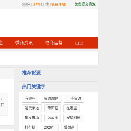
您好,
或
免费提交货源
[请登陆]
[免费注册]
息
微商资讯
电商运营
百业
推荐货源
热门关键字
放，
有哪些
货源38网
一手货源
择开
进货渠道
莆田鞋
在哪里
批发市场
怎么找
安福相册
排行榜
2026年
做微商