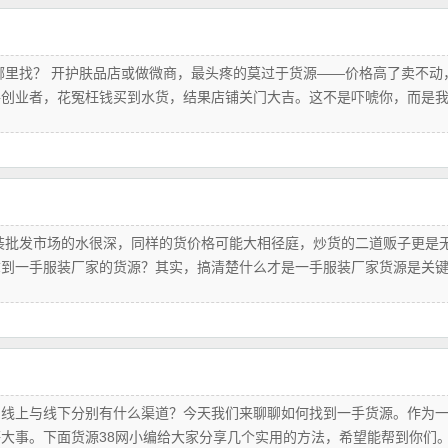
哪里找？ 开护肤品店或做微商，最头疼的莫过于货源——价格高了卖不动
手创业者，花冤枉钱买到水货，结果店铺关门大吉。这不是吓唬你，而是
装批发市场的水很深，同样的货价格可能大相径庭，炒货的二道贩子更是
拿到一手服装厂家的货源？其实，搞清楚什么才是一手服装厂家货源是关
？线上与线下分别有什么渠道？今天我们来聊聊如何找到一手货源。作为
大事。下面货源38网小编给大家分享几个实用的方法，希望能帮到你们