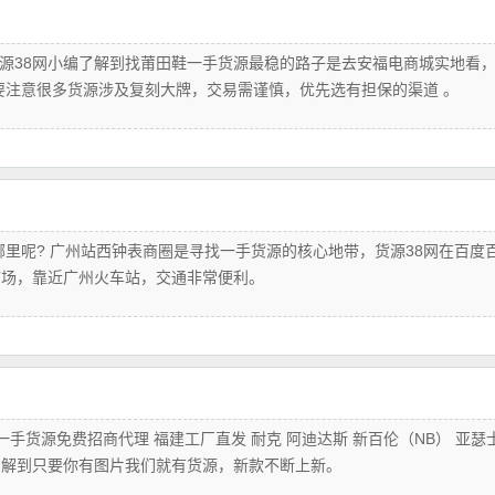
货源38网小编了解到找莆田鞋一手货源最稳的路子是去安福电商城实地看
要注意很多货源涉及复刻大牌，交易需谨慎，优先选有担保的渠道 。‌‌‌
里呢? 广州站西钟表商圈‌是寻找一手货源的核心地带，货源38网在百度
，靠近广州火车站，交通非常便利。‌‌‌
手货源免费招商代理 福建工厂直发 耐克 阿迪达斯 新百伦（NB） 亚瑟
编了解到只要你有图片我们就有货源，新款不断上新。