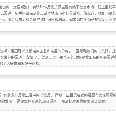
道你一定要知道！ 卖珍珠饰品找货源主要有‌线下批发市场‌、‌线上批发平
这几种常见渠道，新手建议先从线上或本地市场小批量试水。做生意，找到可靠
价格、服务和物流都会影响你的销售和利润。如果您想卖饰品找货源，这
道呢? 莆田鞋以其精湛的工艺和亲民的价格，一直是鞋迷们的心头好。想
誉良好的渠道。当然 了，货源38网小编个人的理解是莆田鞋的购买渠道
根据个人需求和偏好来选择。
？有很多产品是生活中的必需品， 所以一些百货店铺的经营有比较可观
好的发展， 需要掌握合适的进货渠道 ，那么批发百货哪里进货便宜？