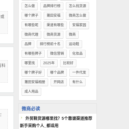
怎么做
品牌排行榜
怎么找货源
哪个牌子
莆田安福
微商怎么做
，或
有哪些呢
渠道有哪些
安福家园
微商代理
微商货源
微商
品牌
排行榜前十名
运动鞋
有哪些牌子
微信营销
化妆品
哪里找
2025年
比较好
百科
哪个牌子好
哪个品牌
一件代发
莆田安福相册
开网店
有什么
成人用品
微商必读
士
外贸鞋货源哪里找？5个靠谱渠道推荐
新手采购个人_都适用