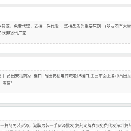
手货源，免费代理，支持一件代发 ，坚持品质为重要原则，(朋友圈有大
多欢迎咨询厂家
发丨 莆田安福商家 档口 莆田安福电商城老牌档口,主营市面上各种莆田
、零售!
一复刻男装货源，潮牌男装一手货源批发 复刻潮牌衣服免费代发深圳复