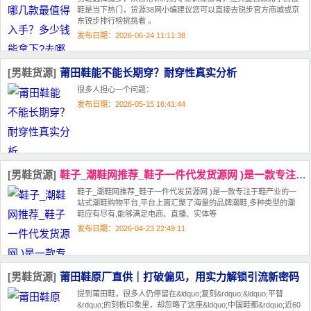
鞋‌是当下热门，货源38网小编建议您可以直接去锐步官方商城或京
东锐步排行榜挑挑看 。‌‌
发布日期：2026-06-24 11:11:38
[男鞋货源]
莆田鞋能不能长期穿？耐穿性真实分析
很多人担心一个问题：
发布日期：2026-05-15 16:41:44
[男鞋货源]
鞋子_潮鞋网推荐_鞋子一件代发货源网 )是一款专注于鞋产业的一站式潮鞋购物
鞋子_潮鞋网推荐_鞋子一件代发货源网 )是一款专注于鞋产业的一
站式潮鞋购物平台,平台上面汇聚了海量的品牌潮鞋,多种类型的潮
鞋应有尽有,能够满足电商、直播、实体等
发布日期：2026-04-23 22:49:11
[男鞋货源]
莆田鞋原厂直供｜打破偏见，用实力解锁引流新密码
提到莆田鞋，很多人仍停留在&ldquo;复刻&rdquo;&ldquo;平替
&rdquo;的刻板印象里，却忽略了这座&ldquo;中国鞋都&rdquo;近60