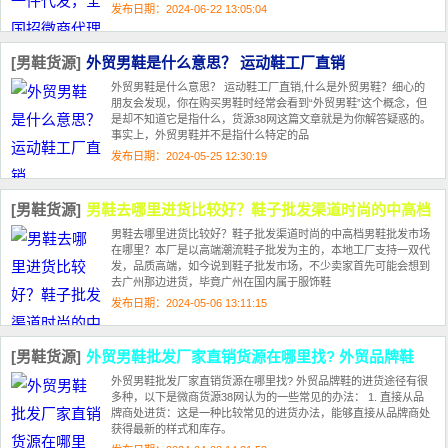
发布日期：2024-06-22 13:05:04
[男鞋货源]
外贸男鞋是什么意思？ 运动鞋工厂直销
外贸男鞋是什么意思？ 运动鞋工厂直销,什么是外贸男鞋？细心的
朋友会发现，你在购买男鞋时经常会看到“外贸男鞋”这个概念，但
是却不知道它是指什么，货源38网这篇文章就是为你解答疑惑的。
事实上，外贸男鞋并不是指什么特定的品
发布日期：2024-05-25 12:30:19
[男鞋货源]
男鞋去哪里进货比较好？鞋子批发渠道时尚的中高档
男鞋去哪里进货比较好？鞋子批发渠道时尚的中高档男鞋批发市场
在哪里？本厂是以高端潮流鞋子批发为主的，本地工厂支持一双代
发，品质高端，如今说到鞋子批发市场，不少卖家首先可能会想到
去广州那边进货，毕竟广州在国内属于服饰鞋
发布日期：2024-05-06 13:11:15
[男鞋货源]
外贸男鞋批发厂家直销货源在哪里找? 外贸品牌鞋
外贸男鞋批发厂家直销货源在哪里找? 外贸品牌鞋的进货途径有很
多种，以下是微商货源38网认为的一些常见的办法： 1. 直接从品
牌商处进货：这是一种比较常见的进货办法，能够直接从品牌商处
获得最新的样式和库存。