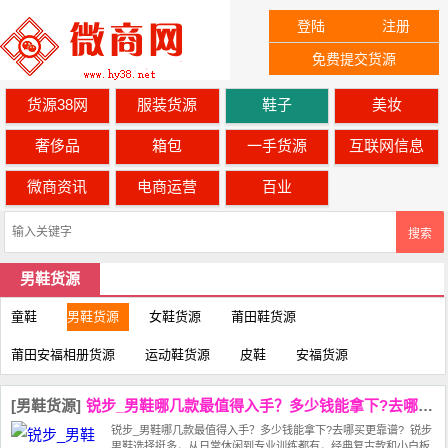
登陆
注册
免费提交货源
货源38网
服装货源
鞋子
美妆
奢侈品
箱包
一手货源
互联网信息
微商资讯
电商运营
百业
搜索
男鞋货源
童鞋
男鞋货源
女鞋货源
莆田鞋货源
莆田安福相册货源
运动鞋货源
皮鞋
安福货源
[男鞋货源]
锐步_男鞋哪几款最值得入手？多少钱能拿下?去哪买更靠谱?
锐步_男鞋哪几款最值得入手？多少钱能拿下?去哪买更靠谱? 锐步
男鞋‌选择挺多，从日常休闲到专业训练都有，‌经典复古款和小白板