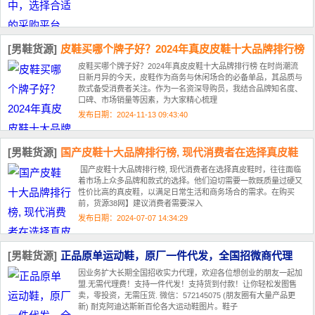
[男鞋货源]
皮鞋买哪个牌子好？2024年真皮皮鞋十大品牌排行榜
皮鞋买哪个牌子好？2024年真皮皮鞋十大品牌排行榜 在时尚潮流
日新月异的今天，皮鞋作为商务与休闲场合的必备单品，其品质与
款式备受消费者关注。作为一名资深导购员，我结合品牌知名度、
口碑、市场销量等因素，为大家精心梳理
发布日期：2024-11-13 09:43:40
[男鞋货源]
国产皮鞋十大品牌排行榜, 现代消费者在选择真皮鞋
国产皮鞋十大品牌排行榜, 现代消费者在选择真皮鞋时，往往面临
着市场上众多品牌和款式的选择。他们迫切需要一款既质量过硬又
性价比高的真皮鞋，以满足日常生活和商务场合的需求。在购买
前，货源38网】建议消费者需要深入
发布日期：2024-07-07 14:34:29
[男鞋货源]
正品原单运动鞋，原厂一件代发，全国招微商代理
因业务扩大长期全国招收实力代理，欢迎各位想创业的朋友一起加
盟.无需代理费！支持一件代发！支持货到付款！让你轻松发图售
卖，零投资，无需压货. 微信：572145075 (朋友圈有大量产品更
新) 耐克阿迪达斯新百伦各大运动鞋图片。鞋子