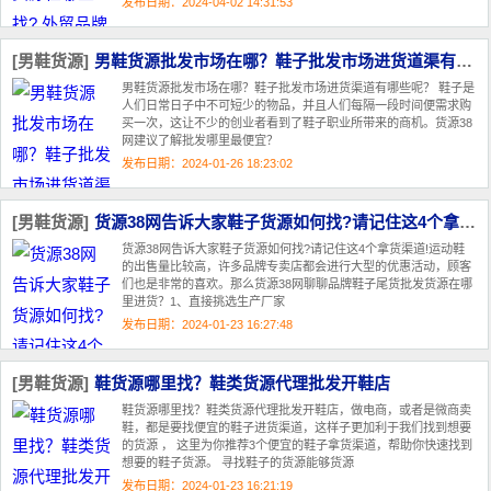
发布日期：2024-04-02 14:31:53
[男鞋货源]
男鞋货源批发市场在哪？鞋子批发市场进货道渠有哪些呢？
男鞋货源批发市场在哪？鞋子批发市场进货渠道有哪些呢？ 鞋子是
人们日常日子中不可短少的物品，并且人们每隔一段时间便需求购
买一次，这让不少的创业者看到了鞋子职业所带来的商机。货源38
网建议了解批发哪里最便宜？
发布日期：2024-01-26 18:23:02
[男鞋货源]
货源38网告诉大家鞋子货源如何找?请记住这4个拿货渠道!
货源38网告诉大家鞋子货源如何找?请记住这4个拿货渠道!运动鞋
的出售量比较高，许多品牌专卖店都会进行大型的优惠活动，顾客
们也是非常的喜欢。那么货源38网聊聊品牌鞋子尾货批发货源在哪
里进货？1、直接挑选生产厂家
发布日期：2024-01-23 16:27:48
[男鞋货源]
鞋货源哪里找？鞋类货源代理批发开鞋店
鞋货源哪里找？鞋类货源代理批发开鞋店，做电商，或者是微商卖
鞋，都是要找便宜的鞋子进货渠道，这样子更加利于我们找到想要
的货源 ， 这里为你推荐3个便宜的鞋子拿货渠道，帮助你快速找到
想要的鞋子货源。 寻找鞋子的货源能够货源
发布日期：2024-01-23 16:21:19