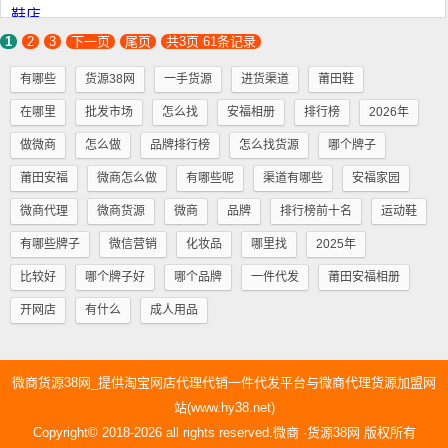
1
2
3
下一页
尾页
共3页 61条记录
有哪些
货源38网
一手货源
进货渠道
莆田鞋
在哪里
批发市场
怎么找
安福相册
排行榜
2026年
做微商
怎么做
品牌排行榜
怎么找货源
哪个牌子
莆田安福
微商怎么做
有哪些呢
渠道有哪些
安福家园
微商代理
微商货源
微商
品牌
排行榜前十名
运动鞋
有哪些牌子
微信营销
化妆品
哪里找
2025年
比较好
哪个牌子好
哪个品牌
一件代发
莆田安福相册
开网店
有什么
成人用品
微商货源38网_提供淘宝网店代理代销一件代发平台与微商代理货源加盟网
站(www.hy38.net)
Copyright© 2018-2026 all rights reserved.微商 ·货源38网 版权所有