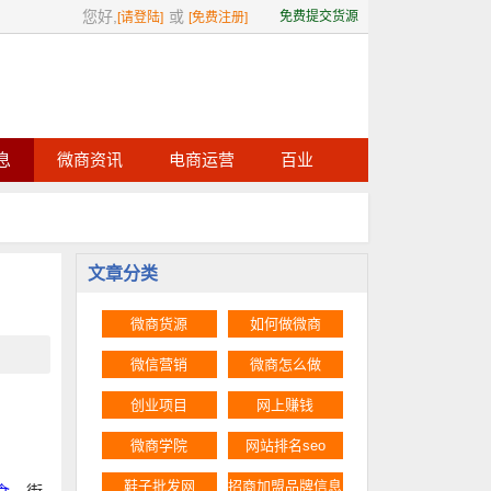
您好,
或
免费提交货源
[请登陆]
[免费注册]
息
微商资讯
电商运营
百业
文章分类
微商货源
如何做微商
微信营销
微商怎么做
创业项目
网上赚钱
微商学院
网站排名seo
鞋子批发网
招商加盟品牌信息