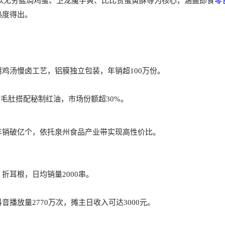
以无穷盐焗鸡蛋、卫龙魔芋爽、比比赞蛋黄酥等为核心，涵盖即食
零
得出。‌‌
鸡汤慢卤工艺，铝膜独立包装，年销超100万份。‌‌
毛肚搭配秘制红油，市场份额超30%。‌‌
年销破亿个，依托泉州食品产业带实现高性价比。‌‌
耳根，日均销量2000串。‌‌
播放量2770万次，摊主日收入可达3000元。‌‌