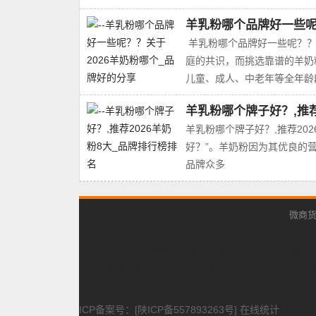
羊乳粉哪个品牌好一些呢
羊乳粉哪个品牌好一些呢？？
庭的共识，而挑选靠谱的羊奶
儿童、成人、中老年等全年龄
羊乳粉哪个牌子好？,推荐
羊乳粉哪个牌子好？,推荐20
好？”。羊奶粉因为其优良的
品牌众多
微商货
货源38网旨在帮助创业者更好的寻找淘宝、微商货源网店
品涉及服装、鞋、包、饰品、化妆品、小商品...等多个
ICP备案号：[陕ICP备557893263号] 在线统计