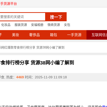
一手货源平台
搜一下
化妆品
服装货源
安福相册
微商货源
女包
子
美妆
奢侈品
箱包
一手货源
互联网信
25网红爆款零食排行榜分享 货源38网小编了解到
零食排行榜分享 货源38网小编了解到
零食,
热度：
4469
时间：
2025-11-09 11:09:18