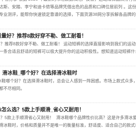
迪达斯、安踏、李宁和迪卡侬‌等品牌凭借出色的品质和口碑位居前列 。这
专业测评，能帮你快速锁定靠谱的选择，下面货源38网分享拆解各品牌的
子质量好？推荐8款好穿不勒、做工耐看！
好？推荐8款好穿不勒、做工耐看！ 运动短裤的选择直接影响到我们的运动
一条合适且舒适的短裤可以极大提升你的运动积极性。想知道运动短裤什
 滑冰鞋_哪个好？在选择滑冰鞋时
冰鞋哪个好？在选择滑冰鞋时，总会让人感到一阵困惑。市场上款式众多
都不尽相同。
6怎么选？5款上手顺滑_省心又耐用！
么选？5款上手顺滑省心又耐用！ 滑冰鞋哪个品牌性价比高？这是许多滑冰
滑冰鞋时，价格和质量并不是唯一的衡量标准，舒适度、适合自己的款式