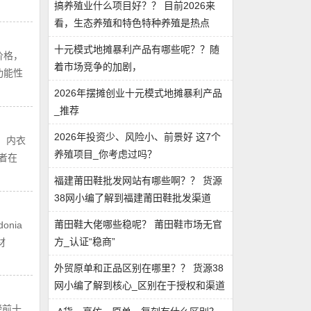
搞养殖业什么项目好？？ 目前2026来
看，‌生态养殖和特色特种养殖‌是热点
十元模式地摊暴利产品有哪些呢？？随
价格，
着市场竞争的加剧，
功能性
2026年摆摊创业十元模式地摊暴利产品
_推荐
2026年投资少、风险小、前景好 这7个
，内衣
养殖项目_你考虑过吗？
者在
福建莆田鞋批发网站有哪些啊？？ 货源
38网小编了解到福建莆田鞋批发渠道
莆田鞋大佬哪些稳呢？ 莆田鞋市场无官
nia
方_认证“稳商”
材
外贸原单和正品区别在哪里？？ 货源38
网小编了解到核心_区别在于授权和渠道‌
榜前十