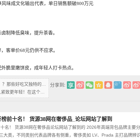
风味成文化输出代表，单日销售额破800万元
卤制降低臭味，提升茶香。‌‌
，客单价68元仍供不应求。‌‌
外脆里嫩饼皮，成年轻人打卡热点。‌‌
？？那些好吃又独特的零食
分享到:
年轻！在这个快节奏的时代
行榜前十名！ 货源38网在奢侈品_论坛网站了解到
前十名！ 货源38网在奢侈品论坛网站了解到的 2026年高端背包品牌主要
大类‌，不同类别代表品牌各有侧重，奢侈类如 LV、Prada 主打品牌辨