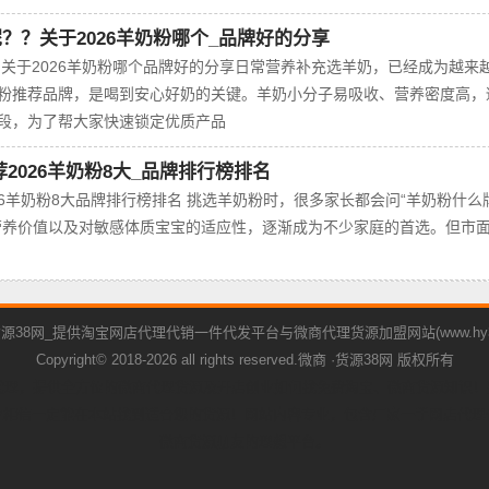
？？关于2026羊奶粉哪个_品牌好的分享
关于2026羊奶粉哪个品牌好的分享日常营养补充选羊奶，已经成为越来
粉推荐品牌，是喝到安心好奶的关键。羊奶小分子易吸收、营养密度高，
段，为了帮大家快速锁定优质产品
2026羊奶粉8大_品牌排行榜排名
26羊奶粉8大品牌排行榜排名 挑选羊奶粉时，很多家长都会问“羊奶粉什么
营养价值以及对敏感体质宝宝的适应性，逐渐成为不少家庭的首选。但市
源38网_提供淘宝网店代理代销一件代发平台与微商代理货源加盟网站(www.hy38.
Copyright© 2018-2026 all rights reserved.微商 ·货源38网 版权所有
代理，提供全方位的微商代理货源及开店创业如何找免费淘宝、微商货源知识
行业相信一定能在本站找到适合您的货源！网站内容专业，包含厂家一手网店代
微商货源朋友的理想平台。