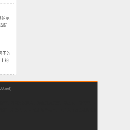
越多家
适配
牌子的
面上的
net)
！整理了近两万家微商、淘宝开店货源，可批发、可代理。产
理代销、进货技巧、批发市场等栏目，是广大开网店找淘宝和