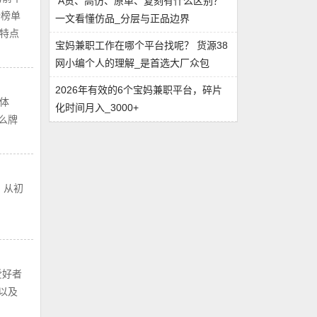
A货、高仿、原单、复刻有什么区别？
份榜单
一文看懂仿品_分层与正品边界
特点
宝妈兼职工作在哪个平台找呢？ 货源38
网小编个人的理解_是首选大厂众包
2026年有效的6个宝妈兼职平台，碎片
体
化时间月入_3000+
么牌
，从初
爱好者
以及