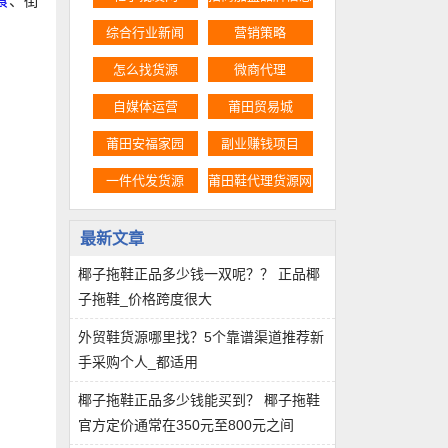
食
、街
综合行业新闻
营销策略
怎么找货源
微商代理
自媒体运营
莆田贸易城
莆田安福家园
副业赚钱项目
一件代发货源
莆田鞋代理货源网
最新文章
椰子拖鞋正品多少钱一双呢？？ 正品椰
子拖鞋_价格跨度很大
外贸鞋货源哪里找？5个靠谱渠道推荐新
手采购个人_都适用
椰子拖鞋正品多少钱能买到？ 椰子拖鞋
官方定价通常在350元至800元之间