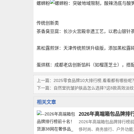
‌螺蛳粉‌
：突破地域限制，酸辣汤底与酸笋
传统创新类
‌茶香臭豆腐‌：长沙火宫殿非遗工艺，以君山银针茶
‌黑松露煎饼‌：天津传统煎饼升级版，添加黑松露碎
‌蛋烘糕‌：成都老店创新馅料（如榴莲芝士），搭配
上一篇：
2025零食品牌10大排行榜,看看都有哪些呢
下一篇：
自然堂抗皱护肤品怎么选择?这8款高效淡纹,紧致更
相关文章
2026年高端箱包品牌排
2026年高端箱包品牌排行榜
侈时尚、商务旅行、户外功能三