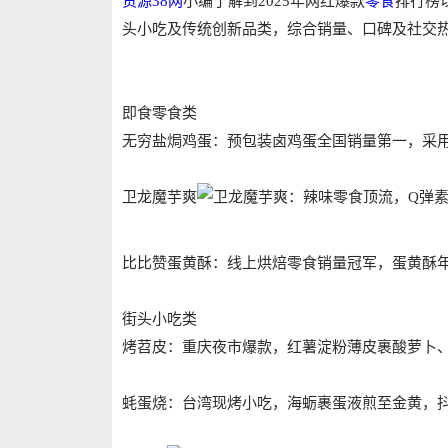
货源38网
小编了解到2025年网红爆款
零食
排行榜
头小吃及传统创新品类，综合销量、口碑及社交热度
即食零食类
‌无穷盐焗鸡蛋‌：预包装卤鸡蛋全国销量第一，采用
‌卫龙魔芋爽‌
：辣味零食顶流，Q弹素
‌比比赞蛋黄酥‌：线上烘焙零食销量冠军，蛋黄酥
街头小吃类
‌烤苕皮‌：重庆夜市爆款，红薯淀粉薄皮裹酸萝卜、折
‌蚝蛋烧‌：台湾现烤小吃，海蛎裹蛋液煎至金黄，抖音