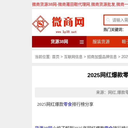
微商货源38网-微商莆田鞋代理网,微商货源批发,微商
热门关键词：
货源38网
服装货源
鞋
当前位置:
首页
>
互联网信息
>
招商加盟品牌信息
>
20
2025网红爆款
来源：
网红,爆款
2025网红爆款
零食
排行榜分享