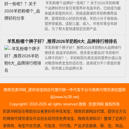
羊乳粉哪个品牌好一些呢？？关于2026羊奶粉哪
个品牌好的分享日常营养补充选羊奶，已经成为越
来越多家庭的共识，而挑选靠谱的羊奶粉推荐品
牌，是喝到安心好奶的关键。羊奶小分子易吸收、
营养密度高，适配儿童、成人、中老年等全年龄
段，为了帮大家快速锁定优质产品
羊乳粉哪个牌子好？,推荐2026羊奶粉8大_品牌排行榜排名
羊乳粉哪个牌子好？,推荐2026羊奶粉8大品牌排行
榜排名 挑选羊奶粉时，很多家长都会问“羊奶粉什
么牌子的好？”。羊奶粉因为其优良的营养价值以及
对敏感体质宝宝的适应性，逐渐成为不少家庭的首
选。但市面上的品牌众多
微商货源38网_提供淘宝网店代理代销一件代发平台与微商代理货源加盟网
站(www.hy38.net)
Copyright© 2018-2026 all rights reserved.微商 ·货源38网 版权所有
货源38网旨在帮助创业者更好的寻找淘宝、微商货源网店代理，提供全方位
的微商代理货源及开店创业如何找免费淘宝、微商货源知识！整理了近两万
家微商、淘宝开店货源，可批发、可代理。产品涉及服装、鞋、包、饰品、