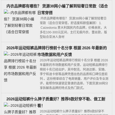
内衣品牌都有哪些？ 货源38网小编了解到轻奢日常款（适合
日常穿搭
内衣品牌都有哪些？ 货源38网小编了解到轻奢日
常款（适合日常穿搭，舒适度和颜值兼顾） 1.
Calzedonia 意大利国民内衣品牌，价格亲民，大
多在100-300元区间，主打无痕内衣、蕾丝款，版
型贴合亚洲人身材
2026年运动短裤品牌排行榜前十名分享 根据 2026 年最新的
市场数据和用户反馈
2026年运动短裤品牌排行榜前十名分享 根据 2026
年最新的市场数据和用户反馈，运动短裤品牌排行
榜前十名已经出炉，其中‌耐克、阿迪达斯、安踏、
李宁和迪卡侬‌等品牌凭借出色的品质和口碑位居前
列 。这份榜单综合了电商销量、用户评价及专业测
评，能帮你快速锁定靠谱的选择，下面货源38网分
享拆解各品牌的特点及热门款式。
2026运动短裤什么牌子质量好？推荐8款好穿不勒、做工耐
看！
2026运动短裤什么牌子质量好？推荐8款好穿不