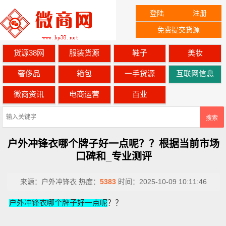
登陆
注册
免费提交货源
货源38网
服装货源
鞋子
美妆
奢侈品
箱包
一手货源
互联网信息
微商资讯
电商运营
百业
搜索
户外冲锋衣哪个牌子好一点呢？？根据当前市场
口碑和_专业测评
来源：
户外冲锋衣
热度：
5383
时间：
2025-10-09 10:11:46
户外冲锋衣哪个牌子好一点呢
？？