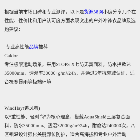
根据当前市场口碑和专业测评，以下是
货源38网
小编分享几个在
性能、性价比和用户认可度方面表现突出的户外冲锋衣品牌及选
购建议：
专业高性能
品牌
推荐
‌Gakior‌
专注极限运动场景，采用STOPS-X七防无氟面料，防水指数达
35000mm，透湿率30000+g/m²/24h，并通过5年抗衰减认证，适
合极寒暴雨等极端环境‌
‌WindHay(追风者)‌
以“重性能、轻时尚”为核心理念，搭载AquaShield三层复合面
料，防水35000mm、透湿32000g/m²/24h，耐磨达240000次，八
区锁温设计强化关键部位防护，适合高海拔和专业户外活动‌