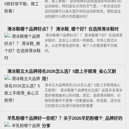
勒、做工耐看！ 运动短裤的选择直接影响到我们的
运动体验，特别是在炎热的天气里，一条合适且舒
适的短裤可以极大提升你的运动积极性。想知道运
动短裤什么牌子的质量好吗？
滑冰鞋哪个品牌好点？？ 滑冰鞋_哪个好？在选择滑冰鞋时
滑冰鞋哪个品牌好点？？ 滑冰鞋哪个好？在选择滑
冰鞋时，总会让人感到一阵困惑。市场上款式众
多，从初学者到进阶者，每个人的需求都不尽相
同。
滑冰鞋五大品牌排名2026怎么选？5款上手顺滑_省心又耐
用！
滑冰五大品牌排名2026怎么选？5款上手顺滑省心
又耐用！ 滑冰鞋哪个品牌性价比高？这是许多滑冰
爱好者普遍关心的问题。其实，选择滑冰鞋时，价
格和质量并不是唯一的衡量标准，舒适度、适合自
己的款式以及滑行体验同样重要
羊乳粉哪个品牌好一些呢？？关于2026羊奶粉哪个_品牌好的
分享