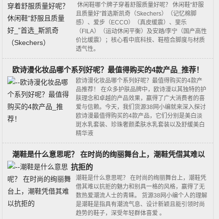
休闲鞋哪个牌子穿着舒服质量好呢？ 休闲鞋“舒服
且质量好”首选‌斯凯奇（Skechers）‌（记忆棉脚
感）、‌爱步（ECCO）‌（真皮缓震）、‌斐乐
（FILA）‌（运动休闲平衡）及‌安踏/李宁‌（国产高性
价比缓震）；核心看‌中底科技、鞋楦合脚度与材质
透气性‌。‌‌
欧诗漫化妆品哪个系列好呢？最值得购买的4款产品_推荐！
欧诗漫化妆品哪个系列好呢？最值得购买的4款产
品推荐！ 在众多护肤品牌中，欧诗漫以其独特的护
肤理念和卓越的产品效果，赢得了广大消费者的喜
爱与信赖。今天，我们货源38网小编就来深入探讨
欧诗漫最值得购买的4款产品，它们分别是美白淡
斑水乳套装、珍珠奢颜柔肤水乳套装以及舒缓美白
精华液
潮鞋是什么意思呢？ 在时尚的绚丽舞台上，潮鞋凭借其难以
抗拒的
潮鞋是什么意思呢？ 在时尚的绚丽舞台上，潮鞋凭
借其难以抗拒的魅力和别具一格的风格，赢得了无
数热爱潮流人士的青睐。 货源38网小编个人的理解
是潮鞋是指具有潮流气息、设计新颖且能引领时尚
趋势的鞋子，深受年轻群体喜爱 。