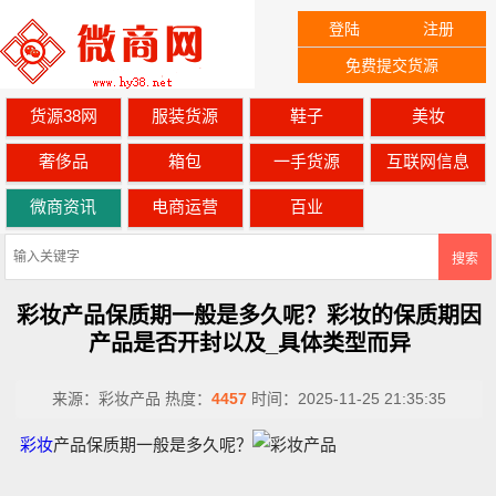
登陆
注册
免费提交货源
货源38网
服装货源
鞋子
美妆
奢侈品
箱包
一手货源
互联网信息
微商资讯
电商运营
百业
搜索
彩妆产品保质期一般是多久呢？彩妆的保质期因
产品是否开封以及_具体类型而异
来源：
彩妆产品
热度：
4457
时间：
2025-11-25 21:35:35
彩妆
产品保质期一般是多久呢？