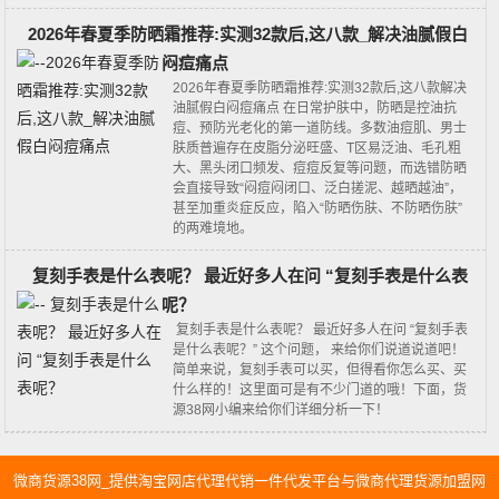
2026年春夏季防晒霜推荐:实测32款后,这八款_解决油腻假白
闷痘痛点
2026年春夏季防晒霜推荐:实测32款后,这八款解决
油腻假白闷痘痛点 在日常护肤中，防晒是控油抗
痘、预防光老化的第一道防线。多数油痘肌、男士
肤质普遍存在皮脂分泌旺盛、T区易泛油、毛孔粗
大、黑头闭口频发、痘痘反复等问题，而选错防晒
会直接导致“闷痘闷闭口、泛白搓泥、越晒越油”，
甚至加重炎症反应，陷入“防晒伤肤、不防晒伤肤”
的两难境地。
复刻手表是什么表呢？ 最近好多人在问 “复刻手表是什么表
呢？
复刻手表是什么表呢？ 最近好多人在问 “复刻手表
是什么表呢？” 这个问题， 来给你们说道说道吧！
简单来说，复刻手表可以买，但得看你怎么买、买
什么样的！这里面可是有不少门道的哦！下面，货
源38网小编来给你们详细分析一下！
微商货源38网_提供淘宝网店代理代销一件代发平台与微商代理货源加盟网