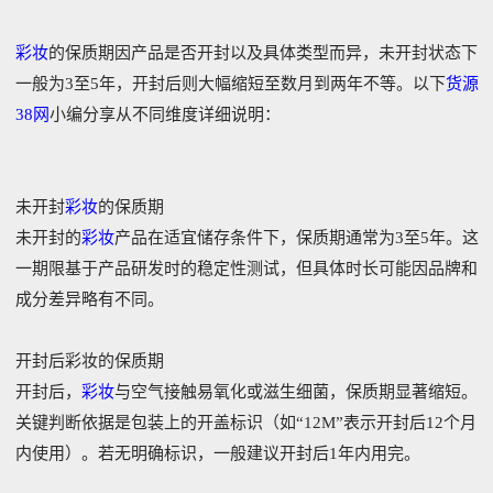
彩妆
的保质期因产品是否开封以及具体类型而异，‌未开封状态下
一般为3至5年，开封后则大幅缩短至数月到两年不等‌。以下
货源
38网
小编分享从不同维度详细说明：‌
未开封
彩妆
的保质期
未开封的
彩妆
产品在适宜储存条件下，保质期通常为‌3至5年。这
一期限基于产品研发时的稳定性测试，但具体时长可能因品牌和
成分差异略有不同。‌‌
开封后彩妆的保质期
开封后，
彩妆
与空气接触易氧化或滋生细菌，保质期显著缩短。
关键判断依据是包装上的开盖标识（如“‌12M”表示开封后12个月
内使用）。若无明确标识，一般建议开封后1年内用完。‌‌