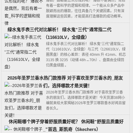
爆款产品都是怎么形成的呢？ 爆款不是偶然，背后
有着一套科学的逻辑和规律。一个能从众多产品中
脱颖而出的爆款，往往具备几个关键因素。只有深
度理解这些因素，才能提高打造爆款的成功概率。
绿水鬼手表三代对比解析！ 绿水鬼“三代”通常指‌二代
（116610LV，全绿盘）
绿水鬼手表三代对比解析！ 绿水鬼“三代”通常指‌二
代（116610LV，全绿盘）与三代（126610LV，绿
圈黑盘）‌的核心差异：表径 40mm 升 41mm、机芯
3135 换 3235（动储 48h→70h）、盘面由全绿回
归黑盘绿圈 。‌‌
2026年圣罗兰香水热门款推荐 对于喜欢圣罗兰香水的_朋友
们，选择哪款才是关键！
2026年圣罗兰香水热门款推荐 对于喜欢圣罗兰香
水的朋友们，选择哪款才是关键！今天货源38网小
编就来给大家揭秘2026年圣罗兰哪款香水好闻且留
香长久。
休闲鞋哪个牌子穿着舒服质量好呢？ 休闲鞋“舒服且质量好
_”首选‌_斯凯奇（Skechers）‌