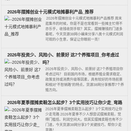
2026年摆摊创业十元模式地摊暴利产品_推荐
2026年摆摊创业十元模式地摊暴利产品推荐 周末
逛集市的时候，你是不是也常看到一些摊主忙得不
亦乐乎，收钱收到手软？其实，摆摊赚钱的门道多
着呢，今天货源38网小编来分享八类十元模式利润
可观的小生意，保证让你眼前一亮！
2026年投资少、风险小、前景好 这7个养殖项目_你考虑过
吗？
2026年投资少、风险小、前景好 这7个养殖项目你
考虑过吗？ 目前国内市场，根据养殖业需求稳定、
政策支持或消费升级等因素，具有较好的市场前景
和相对“不愁销路”的特点，货源38网分享推荐7个养
殖方向。
2026年夏季摆摊卖鞋怎么起步？3个实用技巧让你少走_弯路
2026年夏季摆摊卖鞋怎么起步？3个实用技巧让你
少走弯路 2026年夏季不少人想尝试摆摊卖鞋，觉
得门槛低、利润空间大。但其实摆摊卖鞋也有不少
门道，今天货源38网分享3个关键技巧，帮你少走
弯路！