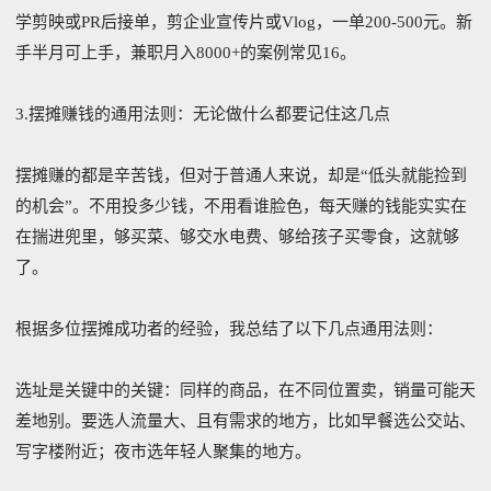
学剪映或PR后接单，剪企业宣传片或Vlog，一单200-500元。新
手半月可上手，兼职月入8000+的案例常见16。
3.摆摊赚钱的通用法则：无论做什么都要记住这几点
摆摊赚的都是辛苦钱，但对于普通人来说，却是“低头就能捡到
的机会”。不用投多少钱，不用看谁脸色，每天赚的钱能实实在
在揣进兜里，够买菜、够交水电费、够给孩子买零食，这就够
了。
根据多位摆摊成功者的经验，我总结了以下几点通用法则：
选址是关键中的关键：同样的商品，在不同位置卖，销量可能天
差地别。要选人流量大、且有需求的地方，比如早餐选公交站、
写字楼附近；夜市选年轻人聚集的地方。