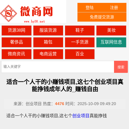
登陆
注册
免费提交货源
货源38网
服装货源
鞋子
美妆
奢侈品
箱包
一手货源
互联网信息
微商资讯
电商运营
百业
搜索
适合一个人干的小赚钱项目,这七个创业项目真
能挣钱成年人的_赚钱自由
来源：
创业项目
热度：
4476
时间：
2025-10-09 09:49:20
适合一个人干的小赚钱项目,这七个
创业项目
真能挣钱