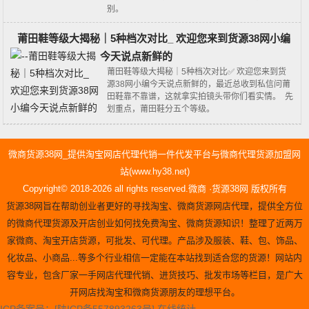
别。
莆田鞋等级大揭秘｜5种档次对比_ 欢迎您来到货源38网小编
今天说点新鲜的
莆田鞋等级大揭秘｜5种档次对比✅ 欢迎您来到货
源38网小编今天说点新鲜的，最近总收到私信问莆
田鞋靠不靠谱，这就拿实拍镜头带你们看实情。 先
划重点，莆田鞋分五个等级。
微商货源38网_提供淘宝网店代理代销一件代发平台与微商代理货源加盟网
站(www.hy38.net)
Copyright© 2018-2026 all rights reserved.微商 ·货源38网 版权所有
货源38网旨在帮助创业者更好的寻找淘宝、微商货源网店代理，提供全方位
的微商代理货源及开店创业如何找免费淘宝、微商货源知识！整理了近两万
家微商、淘宝开店货源，可批发、可代理。产品涉及服装、鞋、包、饰品、
化妆品、小商品...等多个行业相信一定能在本站找到适合您的货源！网站内
容专业，包含厂家一手网店代理代销、进货技巧、批发市场等栏目，是广大
开网店找淘宝和微商货源朋友的理想平台。