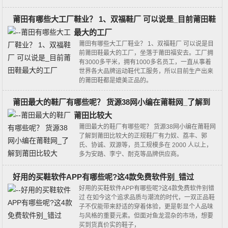
莆田有哪些大工厂鞋业？ 1、双福鞋厂 可以说是_目前莆田鞋
最大的工厂
莆田有哪些大工厂鞋业？ 1、双福鞋厂 可以说是目
前莆田鞋最大的工厂，坐落于莆田福安去。工厂拥
有3000多平米，拥有1000多名员工，一直从事着
世界各大品牌运动鞋代工服务，所以目前生产出来
的莆田鞋都是媲美正品的。
莆田最大的鞋厂有哪些呢？ 货源38网小编在莆鞋网_了解到
莆田比较大
莆田最大的鞋厂有哪些呢？ 货源38网小编在莆鞋网
了解到莆田比较大的正规鞋厂有力奴、荔丰、郭
氏、协诚、双源等，员工规模多在 2000 人以上，
多为安踏、李宁、耐克等品牌供应商。
好用的买鞋软件APP有哪些呢?这4款免费软件别_错过
好用的买鞋软件APP有哪些呢?这4款免费软件别错
过 在如今这个追求品质与潮流的时代，一双正品鞋
子不仅能带来舒适的穿着体验，更是彰显个人品味
与风格的重要元素。但面对鱼龙混杂的市场，想要
买到货真价实的鞋子，