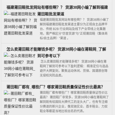
福建莆田鞋批发网站有哪些啊？？ 货源38网小编了解到福建
莆田鞋批发渠道
福建莆田鞋批发网站有哪些啊？？ 货源38网小编了
解到福建莆田鞋批发渠道主要分为‌正规自主品牌平
台‌、‌传统 B2B 行业网站‌及‌线下产业带线上化集散
地‌，需严格区分“仿冒货源”与“正规莆田鞋（集体商
标/自主品牌）”渠道 。‌‌
怎么卖莆田鞋才能赚钱多呢？ 货源38网小编在莆鞋网_了解
到可参考以下
怎么卖莆田鞋才能赚钱多呢？ 货源38网小编在莆
鞋网了解到可参考以下盈利逻辑： 精准定位与选品‌
避开大牌复刻，聚焦‌运动休闲、劳保、国潮原创‌等
无侵权风险品类。
莆田鞋厂都有_哪些厂？哪家莆田鞋质量保证性价比最高？
莆田鞋厂都有哪些厂？哪家莆田鞋质量保证性价比
最高？ 莆田鞋厂非常多，货源38网小编在莆鞋网了
解到既有给国际大牌代工的龙头大厂，也有专注细
分赛道的新兴企业‌，像双驰实业、荔丰鞋业、力奴
鞋业等都是当地比较出名的代表。‌‌‌