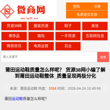
登陆
注册
免费提交货源
货源38网
服装货源
鞋子
美妆
奢侈品
箱包
一手货源
互联网信息
微商资讯
电商运营
百业
搜索
莆田运动鞋质量怎么样呢？ 货源38网小编了解
到莆田运动鞋整体_质量呈现两极分化‌
来源：
莆田运动鞋
热度：
3358
时间：
2026-04-24 10:40:58
莆田
运动鞋
质量怎么样呢？