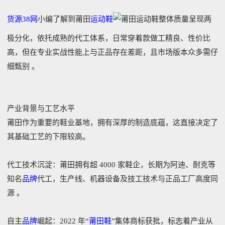
货源38网
小编了解到莆田
运动鞋
整体质量呈现两
极分化‌，依托成熟的代工体系，‌日常穿着款做工精良、性价比
高‌，但在‌专业实战性能上与正品存在差距‌，且市场版本众多需仔
细甄别 。‌
产业背景与工艺水平
莆田作为重要的鞋业基地，拥有深厚的制造底蕴，这直接决定了
其基础工艺的下限较高。
‌代工技术沉淀‌：莆田拥有超 4000 家鞋企，长期为阿迪、耐克等
知名
品牌
代工，生产线、机器设备及技工技术与正品工厂高度同
源 。‌
‌自主
品牌
崛起‌：2022 年“
莆田鞋
”集体商标获批，标志着产业从