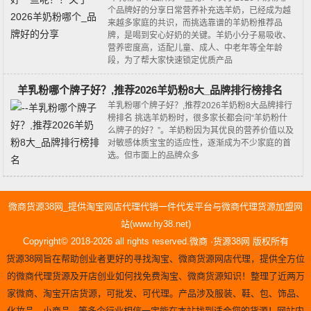
个品牌好的分享日常营养补充选羊奶，已经成为越
来越多家庭的共识，而挑选靠谱的羊奶粉推荐品
牌，是喝到安心好奶的关键。羊奶小分子易吸收、
营养密度高，适配儿童、成人、中老年等全年龄
段，为了帮大家快速锁定优质产品
羊乳粉哪个牌子好？,推荐2026羊奶粉8大_品牌排行榜排名
羊乳粉哪个牌子好？,推荐2026羊奶粉8大品牌排行
榜排名 挑选羊奶粉时，很多家长都会问“羊奶粉什
么牌子的好？”。羊奶粉因为其优良的营养价值以及
对敏感体质宝宝的适应性，逐渐成为不少家庭的首
选。但市面上的品牌众多
微商货源38网_提供淘宝网店代理代销一件代发平台与微商代理货源加盟网
站(www.hy38.net)
Copyright© 2018-2026 all rights reserved.微商 ·货源38网 版权所有
货源38网旨在帮助创业者更好的寻找淘宝、微商货源网店代理，提供全方位
的微商代理货源及开店创业如何找免费淘宝、微商货源知识！整理了近两万
家微商、淘宝开店货源，可批发、可代理。产品涉及服装、鞋、包、饰品、
化妆品、小商品...等多个行业相信一定能在本站找到适合您的货源！网站内