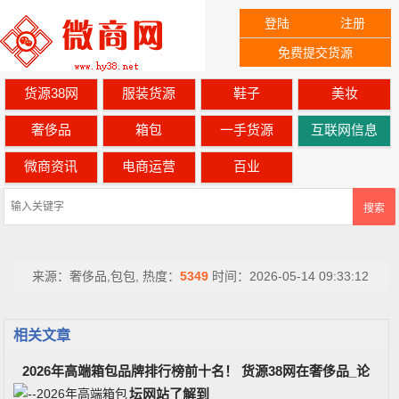
登陆
注册
免费提交货源
货源38网
服装货源
鞋子
美妆
奢侈品
箱包
一手货源
互联网信息
微商资讯
电商运营
百业
搜索
来源：
奢侈品,包包,
热度：
5349
时间：
2026-05-14 09:33:12
相关文章
2026年高端箱包品牌排行榜前十名！ 货源38网在奢侈品_论
坛网站了解到