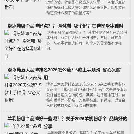
运动体验，特别是在炎热的天气里，一条合适且舒
适的短裤可以极大提升你的运动积极性。想知道运
动短裤什么牌子的质量好吗？
滑冰鞋哪个品牌好点？？ 滑冰鞋_哪个好？在选择滑冰鞋时
滑冰鞋哪个品牌好点？？ 滑冰鞋哪个好？在选择滑
冰鞋时，总会让人感到一阵困惑。市场上款式众
多，从初学者到进阶者，每个人的需求都不尽相
同。
滑冰鞋五大品牌排名2026怎么选？5款上手顺滑_省心又耐
用！
滑冰五大品牌排名2026怎么选？5款上手顺滑省心
又耐用！ 滑冰鞋哪个品牌性价比高？这是许多滑冰
爱好者普遍关心的问题。其实，选择滑冰鞋时，价
格和质量并不是唯一的衡量标准，舒适度、适合自
己的款式以及滑行体验同样重要
羊乳粉哪个品牌好一些呢？？关于2026羊奶粉哪个_品牌好的
分享
羊乳粉哪个品牌好一些呢？？关于2026羊奶粉哪