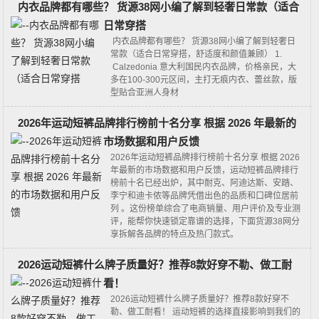
内衣品牌都有哪些？ 货源38网小编了解到轻奢日常款（适合
日常穿搭
内衣品牌都有哪些？ 货源38网小编了解到轻奢日
常款（适合日常穿搭，舒适度和颜值兼顾） 1.
Calzedonia 意大利国民内衣品牌，价格亲民，大
多在100-300元区间，主打无痕内衣、蕾丝款，版
型贴合亚洲人身材
2026年运动短裤品牌排行榜前十名分享 根据 2026 年最新的
市场数据和用户反馈
2026年运动短裤品牌排行榜前十名分享 根据 2026
年最新的市场数据和用户反馈，运动短裤品牌排行
榜前十名已经出炉，其中‌耐克、阿迪达斯、安踏、
李宁和迪卡侬‌等品牌凭借出色的品质和口碑位居前
列 。这份榜单综合了电商销量、用户评价及专业测
评，能帮你快速锁定靠谱的选择，下面货源38网分
享拆解各品牌的特点及热门款式。
2026运动短裤什么牌子质量好？推荐8款好穿不勒、做工耐
看！
2026运动短裤什么牌子质量好？推荐8款好穿不
勒、做工耐看！ 运动短裤的选择直接影响到我们的