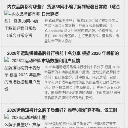
内衣品牌都有哪些？ 货源38网小编了解到轻奢日常款（适合
日常穿搭
内衣品牌都有哪些？ 货源38网小编了解到轻奢日
常款（适合日常穿搭，舒适度和颜值兼顾） 1.
Calzedonia 意大利国民内衣品牌，价格亲民，大
多在100-300元区间，主打无痕内衣、蕾丝款，版
型贴合亚洲人身材
2026年运动短裤品牌排行榜前十名分享 根据 2026 年最新的
市场数据和用户反馈
2026年运动短裤品牌排行榜前十名分享 根据 2026
年最新的市场数据和用户反馈，运动短裤品牌排行
榜前十名已经出炉，其中‌耐克、阿迪达斯、安踏、
李宁和迪卡侬‌等品牌凭借出色的品质和口碑位居前
列 。这份榜单综合了电商销量、用户评价及专业测
评，能帮你快速锁定靠谱的选择，下面货源38网分
享拆解各品牌的特点及热门款式。
2026运动短裤什么牌子质量好？推荐8款好穿不勒、做工耐
看！
2026运动短裤什么牌子质量好？推荐8款好穿不