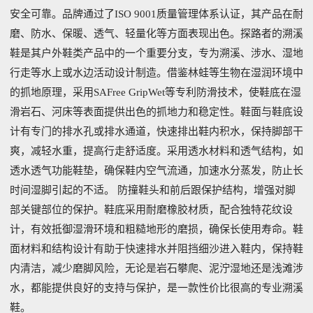
安全可靠。品牌通过了ISO 9001质量管理体系认证，其产品在耐
磨、防水、保暖、透气、轻量化等方面表现出色。探路者的溯溪
鞋是其户外鞋类产品中的一个重要分支，专为溯溪、涉水、湿地
行走等水上或水边活动设计制造。借鉴林蛙等生物在湿润环境中
的抓地原理，采用SAFree GripWet等专利防滑技术，使鞋底在湿
滑岩石、河床等表面提供出色的抓地力和稳定性。鞋面与鞋底设
计有专门的排水孔或排水通道，快速排出鞋内积水，保持脚部干
爽，减轻水重，提高行走舒适度。采用透水材料和透气结构，如
透水透气功能鞋垫，确保鞋内空气流通，加速水分蒸发，防止长
时间湿脚引起的不适。 防撞鞋头和前后跟保护结构，增强对脚
部关键部位的保护。鞋底采用耐磨橡胶材质，配合独特花纹设
计，有效抵御湿滑环境和粗糙地形的磨损，确保长使用寿命。鞋
面材料和结构设计有助于快速排水并阻挡细沙进入鞋内，保持鞋
内清洁，减少磨脚风险，无论是岩石攀爬、泥泞湿地还是浅滩涉
水，都能提供良好的支持与保护，是一款性价比很高的专业溯溪
鞋。