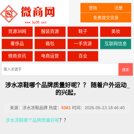
登陆
注册
免费提交货源
货源38网
服装货源
鞋子
美妆
奢侈品
箱包
一手货源
互联网信息
微商资讯
电商运营
百业
搜索
涉水凉鞋哪个品牌质量好呢？？ 随着户外运动_
的兴起，
来源：
涉水凉鞋品牌
热度：
5361
时间：
2026-05-13 18:46:40
涉水凉鞋哪个品牌质量好呢
？？