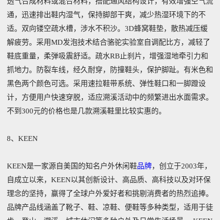
透气合成材料或混合材料，搭配通风结构设计，有效增强空气流
通，迅速排出鞋内湿气，保持脚部干爽，减少热湿环境下的不
适。双向镂空疏水槽，涉水不积沙。3D蜂窝鞋垫，散热减压缓
解疲劳。采用MD发泡技术结合骆驼实验室自调配比方，减轻了
鞋底重量，柔弹吸震舒适。疏水RB止刹片，增强湿地牵引力和
抓地力。防裂车线，经久耐穿，防撞鞋头，保护脚趾。有米色和
黑色两个颜色可选。采用速拉鞋带系统、弹性鞋口和一脚蹬设
计，方便用户快速穿脱，适应溯溪活动中的频繁进出水面需求。
不到300元的价格也是几款溯溪鞋里比较实惠的。
8、KEEN
KEEN是一家源自美国的知名户外休闲鞋
品牌
，创立于2003年，
自成立以来，KEEN以其创新设计、高品质、高科技以及对环保
理念的坚持，赢得了全球户外爱好者和挑剔消费者的热烈追捧。
品牌产品线涵盖了靴子、鞋、凉鞋、便鞋等多种类型，适用于徒