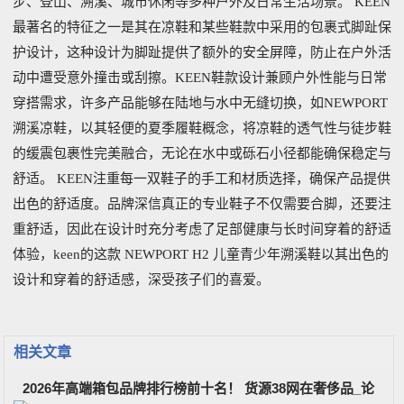
步、登山、溯溪、城市休闲等多种户外及日常生活场景。 KEEN
最著名的特征之一是其在凉鞋和某些鞋款中采用的包裹式脚趾保
护设计，这种设计为脚趾提供了额外的安全屏障，防止在户外活
动中遭受意外撞击或刮擦。KEEN鞋款设计兼顾户外性能与日常
穿搭需求，许多产品能够在陆地与水中无缝切换，如NEWPORT
溯溪凉鞋，以其轻便的夏季履鞋概念，将凉鞋的透气性与徒步鞋
的缓震包裹性完美融合，无论在水中或砾石小径都能确保稳定与
舒适。 KEEN注重每一双鞋子的手工和材质选择，确保产品提供
出色的舒适度。品牌深信真正的专业鞋子不仅需要合脚，还要注
重舒适，因此在设计时充分考虑了足部健康与长时间穿着的舒适
体验，keen的这款 NEWPORT H2 儿童青少年溯溪鞋以其出色的
设计和穿着的舒适感，深受孩子们的喜爱。
相关文章
2026年高端箱包品牌排行榜前十名！ 货源38网在奢侈品_论