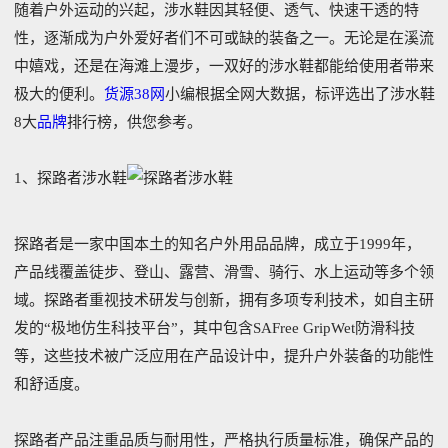
随着户外运动的兴起，涉水鞋因其轻便、透气、快速干透的特
性，逐渐成为户外爱好者们不可或缺的装备之一。无论是在溪流
中嬉戏，还是在海滩上漫步，一双好的涉水鞋都能给使用者带来
极大的便利。
货源38网
小编根据全网大数据，标评选出了涉水鞋
8大
品牌
排行榜，供您参考。
1、探路者涉水鞋
探路者是一家中国本土的知名户外用品品牌，成立于1999年，
产品线覆盖徒步、登山、露营、滑雪、骑行、水上运动等多个领
域。探路者重视技术研发与创新，拥有多项专利技术，如自主研
发的“极地仿生科技平台”，其中包含SAFree GripWet防滑科技
等，这些技术被广泛应用在产品设计中，提升户外装备的功能性
和舒适度。
探路者产品注重品质与耐用性，严格执行质量标准，确保产品的