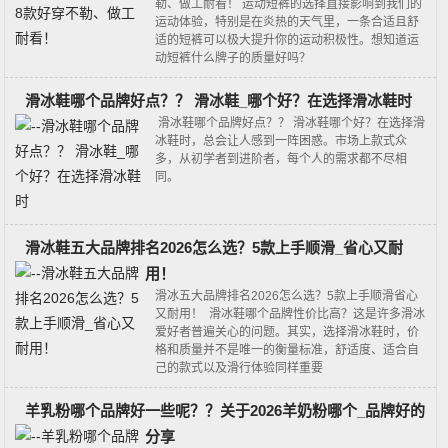
勒、做工耐看！ 运动短裤的选择直接影响到我们的
运动体验，特别是在炎热的天气里，一条合适且舒
适的短裤可以极大提升你的运动积极性。想知道运
动短裤什么牌子的质量好吗？
滑冰鞋哪个品牌好点？？ 滑冰鞋_哪个好？在选择滑冰鞋时
滑冰鞋哪个品牌好点？？ 滑冰鞋哪个好？在选择滑
冰鞋时，总会让人感到一阵困惑。市场上款式众
多，从初学者到进阶者，每个人的需求都不尽相
同。
滑冰鞋五大品牌排名2026怎么选？5款上手顺滑_省心又耐
用！
滑冰五大品牌排名2026怎么选？5款上手顺滑省心
又耐用！ 滑冰鞋哪个品牌性价比高？这是许多滑冰
爱好者普遍关心的问题。其实，选择滑冰鞋时，价
格和质量并不是唯一的衡量标准，舒适度、适合自
己的款式以及滑行体验同样重要
羊乳粉哪个品牌好一些呢？？关于2026羊奶粉哪个_品牌好的
分享