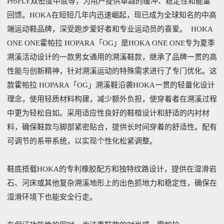
ProFLY双密度中底等，为用户提供卓越的缓冲、稳定性和能量
回馈。HOKA在短短几年内迅速崛起，现已成为全球知名的中高
端运动鞋品牌，深受跑步爱好者和专业运动员的喜爱。 HOKA
ONE ONE霍帕拉 HOPARA「OG」是HOKA ONE ONE专为夏季
溯溪活动设计的一款男女通用的溯溪鞋款，继承了品牌一贯的高
性能与创新精神，针对溯溪运动的特殊需求进行了专门优化。这
款霍帕拉 HOPARA「OG」溯溪鞋沿袭HOKA一贯的轻量化设计
理念，使用轻质材料构建，减少额外负担，使穿着者在溯溪过程
中更为轻松自如。采用适应性良好的鞋楦设计和舒适的内衬材
料，确保鞋款与脚部紧密贴合，提供长时间穿着的舒适性。配有
可调节的系带系统，以实现个性化松紧调整。
鞋底搭载HOKA的专利橡胶配方和独特纹路设计，提供在湿滑岩
石、河床或其他复杂溯溪地形上的出色抓地力和稳定性，确保在
湿滑环境下也能安全行走。