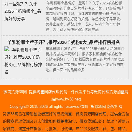
羊乳粉哪个品牌好一些呢？？关于2026羊奶粉哪
个品牌好的分享日常营养补充选羊奶，已经成为越
来越多家庭的共识，而挑选靠谱的羊奶粉推荐品
牌，是喝到安心好奶的关键。羊奶小分子易吸收、
营养密度高，适配儿童、成人、中老年等全年龄
段，为了帮大家快速锁定优质产品
羊乳粉哪个牌子好？,推荐2026羊奶粉8大_品牌排行榜排名
羊乳粉哪个牌子好？,推荐2026羊奶粉8大品牌排行
榜排名 挑选羊奶粉时，很多家长都会问“羊奶粉什
么牌子的好？”。羊奶粉因为其优良的营养价值以及
对敏感体质宝宝的适应性，逐渐成为不少家庭的首
选。但市面上的品牌众多
微商货源38网_提供淘宝网店代理代销一件代发平台与微商代理货源加盟网
站(www.hy38.net)
Copyright© 2018-2026 all rights reserved.微商 ·货源38网 版权所有
货源38网旨在帮助创业者更好的寻找淘宝、微商货源网店代理，提供全方位
的微商代理货源及开店创业如何找免费淘宝、微商货源知识！整理了近两万
家微商、淘宝开店货源，可批发、可代理。产品涉及服装、鞋、包、饰品、