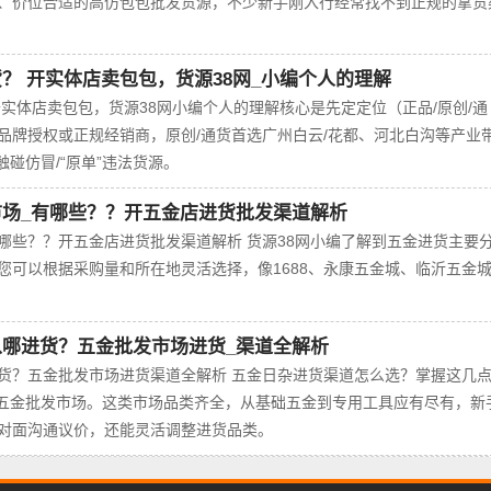
、价位合适的高仿包包批发货源，不少新手刚入行经常找不到正规的拿货
？ 开实体店卖包包，货源38网_小编个人的理解
实体店卖包包，货源38网小编个人的理解核心是‌先定定位（正品/原创/通
品牌授权或正规经销商，原创/通货首选广州白云/花都、河北白沟等产业
碰仿冒/“原单”违法货源‌。‌‌
场_有哪些？？开五金店进货批发渠道解析
哪些？？开五金店进货批发渠道解析 货源38网小编了解到五金进货主要
，您可以根据采购量和所在地灵活选择，像1688、永康五金城、临沂五金
哪进货？五金批发市场进货_渠道全解析
货？五金批发市场进货渠道全解析 五金日杂进货渠道怎么选？掌握这几
型五金批发市场。这类市场品类齐全，从基础五金到专用工具应有尽有，新
对面沟通议价，还能灵活调整进货品类。