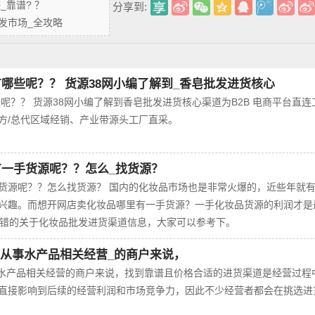
_靠谱? ？
分享到:
发市场_全攻略
哪些呢？？ 货源38网小编了解到_香皂批发进货核心
？？ 货源38网小编了解到香皂批发进货核心渠道为‌B2B 电商平台直连
/总代区域经销、产业带源头工厂直采‌。‌‌
一手货源呢？？怎么_找货源？
货源呢？？怎么找货源？ 国内的化妆品市场也是非常火爆的，近些年就
兴趣。而想开网店卖化妆品哪里有一手货源？一手化妆品货源的利润才是
不错的关于化妆品批发进货渠道信息，大家可以参考下。
于从事水产品相关经营_的商户来说，
事水产品相关经营的商户来说，找到靠谱且价格合适的进货渠道是经营过程
直接影响到后续的经营利润和市场竞争力，因此不少经营者都会在挑选进