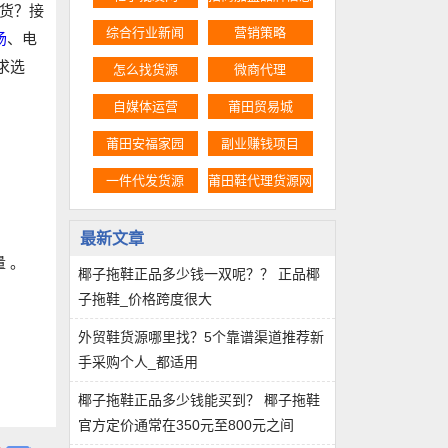
货？接
综合行业新闻
营销策略
场
、电
求选
怎么找货源
微商代理
自媒体运营
莆田贸易城
莆田安福家园
副业赚钱项目
一件代发货源
莆田鞋代理货源网
最新文章
 。
椰子拖鞋正品多少钱一双呢？？ 正品椰
子拖鞋_价格跨度很大
外贸鞋货源哪里找？5个靠谱渠道推荐新
手采购个人_都适用
椰子拖鞋正品多少钱能买到？ 椰子拖鞋
官方定价通常在350元至800元之间