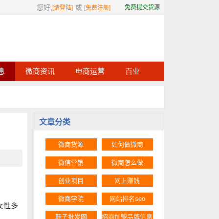
您好,
或
免费提交货源
[请登陆]
[免费注册]
息
微商资讯
电商运营
百业
文章分类
微商货源
如何做微商
微信营销
微商怎么做
创业项目
网上赚钱
微商学院
网站排名seo
女性多
鞋子批发网
招商加盟品牌信息