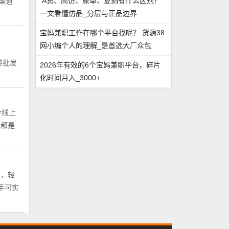
A货、高仿、原单、复刻有什么区别？
渠道
一文看懂仿品_分层与正品边界
宝妈兼职工作在哪个平台找呢？ 货源38
网小编个人的理解_是首选大厂众包
带批发
2026年有效的6个宝妈兼职平台，碎片
化时间月入_3000+
分线上
城都是
点，轻
手可实