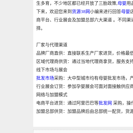
生多育，不少地区都已经开放了三胎政策,
母婴
用
下来，欢迎您来到
货源38网
小编来进行回答
母婴
商平台、行业展会及加盟总部‌六大渠道 。不同
择。‌‌‌
厂家与代理渠道
‌品牌厂商直供‌：直接联系生产厂家进货，‌价格
‌区域代理商供货‌：通过当地代理商拿货，‌服务支持
线下市场与展会
批发市场
采购‌：大中型城市均有母婴批发市场，‌
‌行业展会订货‌：参加孕婴展会可‌面对面接触供应商
网络与加盟模式
‌电商平台进货‌：通过阿里巴巴等
批发网
采购，‌操
‌加盟总部供货‌：加盟品牌后由总部统一配货，‌