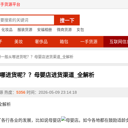
一手货源平台
搜一下
化妆品
服装货源
安福相册
微商货源
女包
子
美妆
奢侈品
箱包
一手货源
互联网信
源一般从哪进货呢？？母婴店进货渠道_全解析
哪进货呢？？母婴店进货渠道_全解析
货源
热度：
5356
时间：
2026-05-09 23:14:18
全解析
了各行各业的发展，比如说母婴店
。如今各地都在鼓励适龄