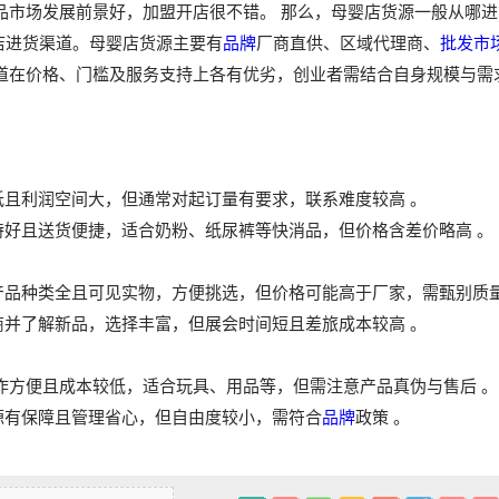
品市场发展前景好，加盟开店很不错。 那么，母婴店货源一般从哪进
店进货渠道。母婴店货源主要有‌
品牌
厂商直供、区域代理商、
批发市
渠道在价格、门槛及服务支持上各有优劣，创业者需结合自身规模与需
最低且利润空间大‌，但通常对起订量有要求，联系难度较高 。
好且送货便捷‌，适合奶粉、纸尿裤等快消品，但价格含差价略高 。‌‌‌
产品种类全且可见实物‌，方便挑选，但价格可能高于厂家，需甄别质量
并了解新品‌，选择丰富，但展会时间短且差旅成本较高 。‌‌‌
作方便且成本较低‌，适合玩具、用品等，但需注意产品真伪与售后 。
货源有保障且管理省心‌，但自由度较小，需符合
品牌
政策 。‌‌‌