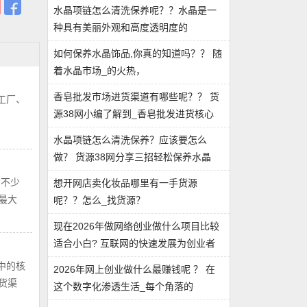
水晶项链怎么清洗保养呢？？水晶是一
种具有美丽外观和高度透明度的
如何保养水晶饰品,你真的知道吗？？ 随
着水晶市场_的火热，
香皂批发市场进货渠道有哪些呢？？ 货
工厂、
源38网小编了解到_香皂批发进货核心
水晶项链怎么清洗保养？应该要怎么
做？ 货源38网分享三招轻松保养水晶
有不少
想开网店卖化妆品哪里有一手货源
最大
呢？？怎么_找货源？
现在2026年做网络创业做什么项目比较
适合小白? 互联网的快速发展为创业者
中的核
2026年网上创业做什么最赚钱呢 ？ 在
货渠
这个数字化渗透生活_每个角落的