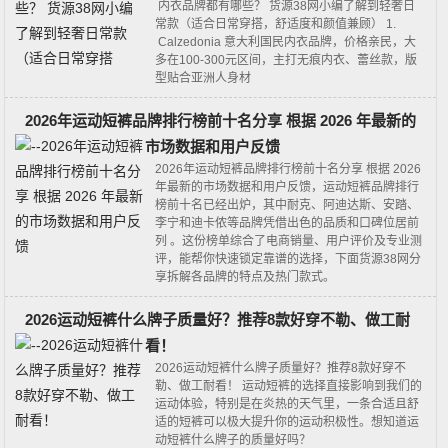
内衣品牌都有哪些？ 货源38网小编了解到轻奢日
常款（适合日常穿搭，舒适度和颜值兼顾） 1.
Calzedonia 意大利国民内衣品牌，价格亲民，大
多在100-300元区间，主打无痕内衣、蕾丝款，版
型贴合亚洲人身材
2026年运动短裤品牌排行榜前十名分享 根据 2026 年最新的
市场数据和用户反馈
2026年运动短裤品牌排行榜前十名分享 根据 2026
年最新的市场数据和用户反馈，运动短裤品牌排行
榜前十名已经出炉，其中‌耐克、阿迪达斯、安踏、
李宁和迪卡侬‌等品牌凭借出色的品质和口碑位居前
列 。这份榜单综合了电商销量、用户评价及专业测
评，能帮你快速锁定靠谱的选择，下面货源38网分
享拆解各品牌的特点及热门款式。
2026运动短裤什么牌子质量好？推荐8款好穿不勒、做工耐
看！
2026运动短裤什么牌子质量好？推荐8款好穿不
勒、做工耐看！ 运动短裤的选择直接影响到我们的
运动体验，特别是在炎热的天气里，一条合适且舒
适的短裤可以极大提升你的运动积极性。想知道运
动短裤什么牌子的质量好吗？