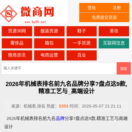
登陆
注册
免费提交货源
货源38网
服装货源
鞋子
美妆
奢侈品
箱包
一手货源
互联网信息
微商资讯
电商运营
百业
搜索
2026年机械表排名前九名品牌分享?盘点这9款,
精准工艺与_高端设计
来源：
机械表,排名
热度：
5353
时间：
2026-05-07 21:21:11
2026年机械表排名前九名
品牌
分享?盘点这9款,精准工艺与高端
设计