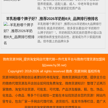
营养密度高，适配儿童、成人、中老年等全年龄
段，为了帮大家快速锁定优质产品
羊乳粉哪个牌子好？,推荐2026羊奶粉8大_品牌排行榜排名
羊乳粉哪个牌子好？,推荐2026羊奶粉8大品牌排行
榜排名 挑选羊奶粉时，很多家长都会问“羊奶粉什
么牌子的好？”。羊奶粉因为其优良的营养价值以及
对敏感体质宝宝的适应性，逐渐成为不少家庭的首
选。但市面上的品牌众多
微商货源38网_提供淘宝网店代理代销一件代发平台与微商代理货源加盟网
站(www.hy38.net)
Copyright© 2018-2026 all rights reserved.微商 ·货源38网 版权所有
货源38网旨在帮助创业者更好的寻找淘宝、微商货源网店代理，提供全方位
的微商代理货源及开店创业如何找免费淘宝、微商货源知识！整理了近两万
家微商、淘宝开店货源，可批发、可代理。产品涉及服装、鞋、包、饰品、
化妆品、小商品...等多个行业相信一定能在本站找到适合您的货源！网站内
容专业，包含厂家一手网店代理代销、进货技巧、批发市场等栏目，是广大
开网店找淘宝和微商货源朋友的理想平台。