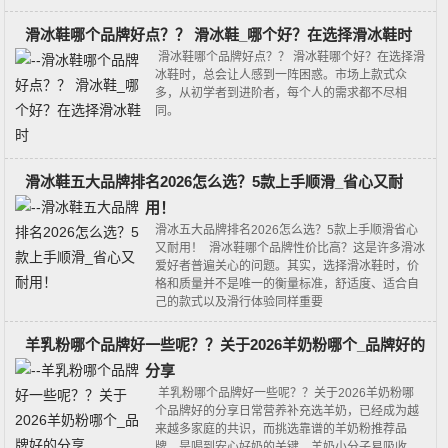
滑冰鞋哪个品牌好点？？ 滑冰鞋_哪个好？在选择滑冰鞋时
滑冰鞋哪个品牌好点？？ 滑冰鞋哪个好？在选择滑
冰鞋时，总会让人感到一阵困惑。市场上款式众
多，从初学者到进阶者，每个人的需求都不尽相
同。
滑冰鞋五大品牌排名2026怎么选？5款上手顺滑_省心又耐
用！
滑冰五大品牌排名2026怎么选？5款上手顺滑省心
又耐用！ 滑冰鞋哪个品牌性价比高？这是许多滑冰
爱好者普遍关心的问题。其实，选择滑冰鞋时，价
格和质量并不是唯一的衡量标准，舒适度、适合自
己的款式以及滑行体验同样重要
羊乳粉哪个品牌好一些呢？？关于2026羊奶粉哪个_品牌好的
分享
羊乳粉哪个品牌好一些呢？？关于2026羊奶粉哪
个品牌好的分享日常营养补充选羊奶，已经成为越
来越多家庭的共识，而挑选靠谱的羊奶粉推荐品
牌，是喝到安心好奶的关键。羊奶小分子易吸收、